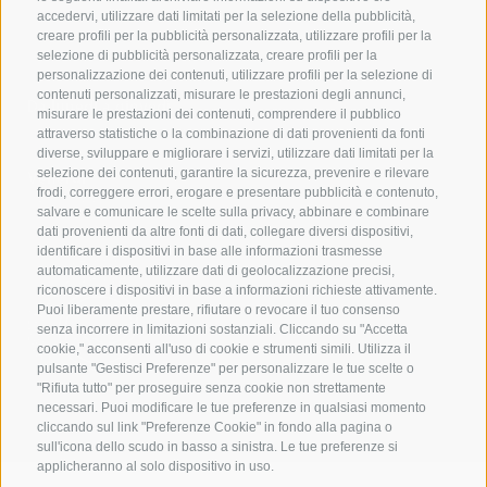
accedervi, utilizzare dati limitati per la selezione della pubblicità,
creare profili per la pubblicità personalizzata, utilizzare profili per la
ORARI D'APERTURA
selezione di pubblicità personalizzata, creare profili per la
personalizzazione dei contenuti, utilizzare profili per la selezione di
contenuti personalizzati, misurare le prestazioni degli annunci,
Da lunedì a giovedì
misurare le prestazioni dei contenuti, comprendere il pubblico
08:00–12:30 / 13:30–16:30
attraverso statistiche o la combinazione di dati provenienti da fonti
diverse, sviluppare e migliorare i servizi, utilizzare dati limitati per la
selezione dei contenuti, garantire la sicurezza, prevenire e rilevare
Venerdì
frodi, correggere errori, erogare e presentare pubblicità e contenuto,
08:00–13:30
salvare e comunicare le scelte sulla privacy, abbinare e combinare
dati provenienti da altre fonti di dati, collegare diversi dispositivi,
identificare i dispositivi in base alle informazioni trasmesse
automaticamente, utilizzare dati di geolocalizzazione precisi,
riconoscere i dispositivi in base a informazioni richieste attivamente.
Puoi liberamente prestare, rifiutare o revocare il tuo consenso
senza incorrere in limitazioni sostanziali. Cliccando su "Accetta
cookie," acconsenti all'uso di cookie e strumenti simili. Utilizza il
pulsante "Gestisci Preferenze" per personalizzare le tue scelte o
"Rifiuta tutto" per proseguire senza cookie non strettamente
necessari. Puoi modificare le tue preferenze in qualsiasi momento
cliccando sul link "Preferenze Cookie" in fondo alla pagina o
sull'icona dello scudo in basso a sinistra. Le tue preferenze si
applicheranno al solo dispositivo in uso.