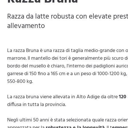
Razza da latte robusta con elevate prest
allevamento
La razza Bruna è una razza di taglia medio-grande con o
marrone. Il mantello dei tori è generalmente più scuro 
bordo del musello è chiaro, l'interno dei padiglioni aurico
garrese di 150 fino a 165 cm e a un peso di 1000-1200 kg
550-800 kg.
La razza bruna viene allevata in Alto Adige da oltre
120
diffusa in tutta la provincia.
Negli ultimi 50 anni è stata selezionata quale razza orie
apprezzata per la
robustezza e la longevità
. Il t
empera