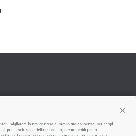
i
Continu
gitali, migliorare la navigazione e, previo tuo consenso, per scopi
ati per la selezione della pubblicità, creare profili per la
 profili per la selezione di contenuti personalizzati, misurare le