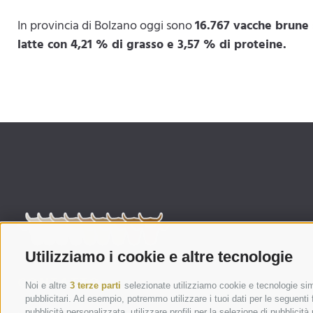
In provincia di Bolzano oggi sono
16.767 vacche brune 
latte con 4,21 % di grasso e 3,57 % di proteine.
Utilizziamo i cookie e altre tecnologie
CONTATTO
Noi e altre
3 terze parti
selezionate utilizziamo cookie e tecnologie simi
pubblicitari. Ad esempio, potremmo utilizzare i tuoi dati per le seguenti fi
pubblicità personalizzata, utilizzare profili per la selezione di pubblicità