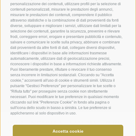
personalizzazione dei contenuti, utilizzare profili per la selezione di
contenuti personalizzati, misurare le prestazioni degli annunci,
Da lunedì a giovedì
misurare le prestazioni dei contenuti, comprendere il pubblico
08:00–12:30 / 13:30–16:30
attraverso statistiche o la combinazione di dati provenienti da fonti
diverse, sviluppare e migliorare i servizi, utilizzare dati limitati per la
selezione dei contenuti, garantire la sicurezza, prevenire e rilevare
Venerdì
frodi, correggere errori, erogare e presentare pubblicità e contenuto,
08:00–13:30
salvare e comunicare le scelte sulla privacy, abbinare e combinare
dati provenienti da altre fonti di dati, collegare diversi dispositivi,
identificare i dispositivi in base alle informazioni trasmesse
automaticamente, utilizzare dati di geolocalizzazione precisi,
riconoscere i dispositivi in base a informazioni richieste attivamente.
Puoi liberamente prestare, rifiutare o revocare il tuo consenso
senza incorrere in limitazioni sostanziali. Cliccando su "Accetta
cookie," acconsenti all'uso di cookie e strumenti simili. Utilizza il
pulsante "Gestisci Preferenze" per personalizzare le tue scelte o
"Rifiuta tutto" per proseguire senza cookie non strettamente
necessari. Puoi modificare le tue preferenze in qualsiasi momento
cliccando sul link "Preferenze Cookie" in fondo alla pagina o
sull'icona dello scudo in basso a sinistra. Le tue preferenze si
applicheranno al solo dispositivo in uso.
CREDITS
MAPPA DEL SITO
COOKIE POLICY
PRIVACY
PREFERENZE COOKIES
Accetta cookie