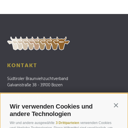
KONTAKT
Südtiroler Braunviehzuchtverband
Galvanistraße 38 - 39100 Bozen
Tel.:
+39 0471 063 800
info@braunvieh.it
Wir verwenden Cookies und
Contin
PEC:
brownswiss@pec.rolmail.net
andere Technologien
MwSt. Nr.: IT00145030219
Wir und andere ausgewählte
3 Drittparteien
verwenden Cookies
und ähnliche Technologien. Diese Hilfsmittel sind unerlässlich, um