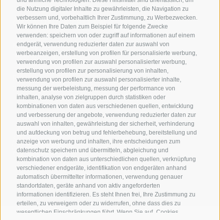
die Nutzung digitaler Inhalte zu gewährleisten, die Navigation zu
verbessern und, vorbehaltlich Ihrer Zustimmung, zu Werbezwecken.
ÖFFNUNGSZEITEN
Wir können Ihre Daten zum Beispiel für folgende Zwecke
verwenden: speichern von oder zugriff auf informationen auf einem
Montag bis Donnerstag
endgerät, verwendung reduzierter daten zur auswahl von
werbeanzeigen, erstellung von profilen für personalisierte werbung,
08.00-12.30 / 13.30-16.30
verwendung von profilen zur auswahl personalisierter werbung,
erstellung von profilen zur personalisierung von inhalten,
Freitag
verwendung von profilen zur auswahl personalisierter inhalte,
08.00.-13.30 Uhr
messung der werbeleistung, messung der performance von
inhalten, analyse von zielgruppen durch statistiken oder
kombinationen von daten aus verschiedenen quellen, entwicklung
und verbesserung der angebote, verwendung reduzierter daten zur
auswahl von inhalten, gewährleistung der sicherheit, verhinderung
und aufdeckung von betrug und fehlerbehebung, bereitstellung und
anzeige von werbung und inhalten, ihre entscheidungen zum
datenschutz speichern und übermitteln, abgleichung und
kombination von daten aus unterschiedlichen quellen, verknüpfung
verschiedener endgeräte, identifikation von endgeräten anhand
automatisch übermittelter informationen, verwendung genauer
standortdaten, geräte anhand von aktiv angeforderten
informationen identifizieren. Es steht Ihnen frei, Ihre Zustimmung zu
erteilen, zu verweigern oder zu widerrufen, ohne dass dies zu
wesentlichen Einschränkungen führt. Wenn Sie auf „Cookies