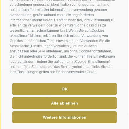
08.00.-13.30 Uhr
verschiedener endgeräte, identifikation von endgeräten anhand
automatisch übermittelter informationen, verwendung genauer
standortdaten, geräte anhand von aktiv angeforderten
informationen identifizieren. Es steht Ihnen frei, Ihre Zustimmung zu
erteilen, zu verweigern oder zu widerrufen, ohne dass dies zu
wesentlichen Einschränkungen führt. Wenn Sie auf „Cookies
akzeptieren" klicken, erklären Sie sich mit der Verwendung von
Cookies und ähnlichen Tools einverstanden. Verwenden Sie die
Schaltfläche „Einstellungen verwalten", um Ihre Auswahl
anzupassen oder „Alle ablehnen", um ohne Cookies fortzufahren,
die nicht unbedingt erforderlich sind. Sie können Ihre Einstellungen
jederzeit ändern, indem Sie auf den Link „Cookie-Einstellungen"
unten auf der Seite oder auf das Schildsymbol unten links klicken.
Ihre Einstellungen gelten nur für das verwendete Gerät.
IMPRESSUM
SITEMAP
COOKIE-RICHTLINIE
PRIVACY
COOKIE PRÄFERENZEN
OK
created with passion by
Alle ablehnen
Weitere Informationen