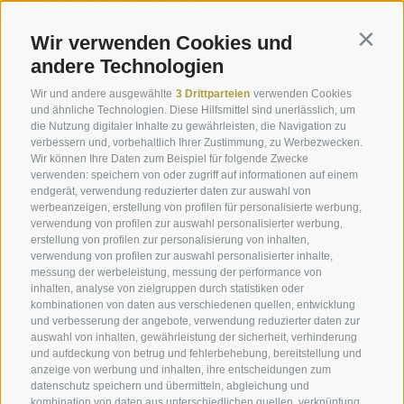
Wir verwenden Cookies und
Contin
KONTAKT
andere Technologien
Südtiroler Braunviehzuchtverband
Wir und andere ausgewählte
3 Drittparteien
verwenden Cookies
Galvanistraße 38 - 39100 Bozen
und ähnliche Technologien. Diese Hilfsmittel sind unerlässlich, um
die Nutzung digitaler Inhalte zu gewährleisten, die Navigation zu
verbessern und, vorbehaltlich Ihrer Zustimmung, zu Werbezwecken.
Tel.:
+39 0471 063 800
Wir können Ihre Daten zum Beispiel für folgende Zwecke
info@braunvieh.it
verwenden: speichern von oder zugriff auf informationen auf einem
PEC:
brownswiss@pec.rolmail.net
endgerät, verwendung reduzierter daten zur auswahl von
werbeanzeigen, erstellung von profilen für personalisierte werbung,
verwendung von profilen zur auswahl personalisierter werbung,
MwSt. Nr.: IT00145030219
erstellung von profilen zur personalisierung von inhalten,
verwendung von profilen zur auswahl personalisierter inhalte,
messung der werbeleistung, messung der performance von
ÖFFNUNGSZEITEN
inhalten, analyse von zielgruppen durch statistiken oder
kombinationen von daten aus verschiedenen quellen, entwicklung
und verbesserung der angebote, verwendung reduzierter daten zur
Montag bis Donnerstag
auswahl von inhalten, gewährleistung der sicherheit, verhinderung
08.00-12.30 / 13.30-16.30
und aufdeckung von betrug und fehlerbehebung, bereitstellung und
anzeige von werbung und inhalten, ihre entscheidungen zum
datenschutz speichern und übermitteln, abgleichung und
Freitag
kombination von daten aus unterschiedlichen quellen, verknüpfung