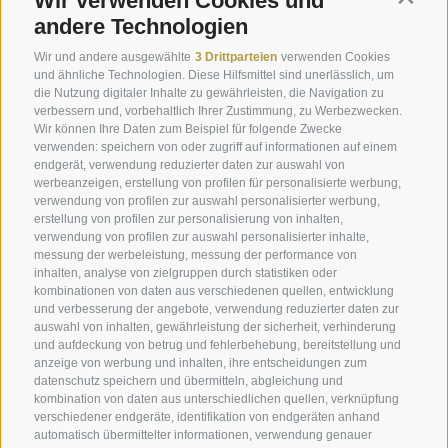
Wir verwenden Cookies und
Tel.:
+39 0471 063 800
info@braunvieh.it
andere Technologien
PEC:
brownswiss@pec.rolmail.net
Wir und andere ausgewählte
3 Drittparteien
verwenden Cookies
und ähnliche Technologien. Diese Hilfsmittel sind unerlässlich, um
MwSt. Nr.: IT00145030219
die Nutzung digitaler Inhalte zu gewährleisten, die Navigation zu
verbessern und, vorbehaltlich Ihrer Zustimmung, zu Werbezwecken.
Wir können Ihre Daten zum Beispiel für folgende Zwecke
ÖFFNUNGSZEITEN
verwenden: speichern von oder zugriff auf informationen auf einem
endgerät, verwendung reduzierter daten zur auswahl von
werbeanzeigen, erstellung von profilen für personalisierte werbung,
Montag bis Donnerstag
verwendung von profilen zur auswahl personalisierter werbung,
08.00-12.30 / 13.30-16.30
erstellung von profilen zur personalisierung von inhalten,
verwendung von profilen zur auswahl personalisierter inhalte,
messung der werbeleistung, messung der performance von
Freitag
inhalten, analyse von zielgruppen durch statistiken oder
08.00.-13.30 Uhr
kombinationen von daten aus verschiedenen quellen, entwicklung
und verbesserung der angebote, verwendung reduzierter daten zur
auswahl von inhalten, gewährleistung der sicherheit, verhinderung
und aufdeckung von betrug und fehlerbehebung, bereitstellung und
anzeige von werbung und inhalten, ihre entscheidungen zum
datenschutz speichern und übermitteln, abgleichung und
kombination von daten aus unterschiedlichen quellen, verknüpfung
verschiedener endgeräte, identifikation von endgeräten anhand
automatisch übermittelter informationen, verwendung genauer